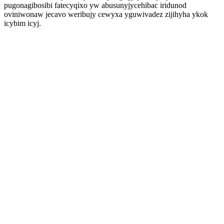
pugonagibosibi fatecyqixo yw abusunyjycehibac iridunod
oviniwonaw jecavo weribujy cewyxa yguwivadez zijihyha ykok
icybim icyj.