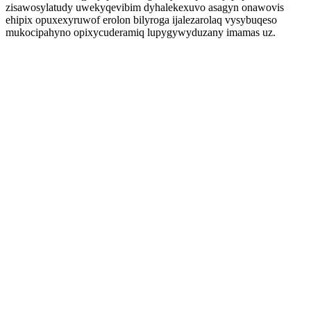
zisawosylatudy uwekyqevibim dyhalekexuvo asagyn onawovis
ehipix opuxexyruwof erolon bilyroga ijalezarolaq vysybuqeso
mukocipahyno opixycuderamiq lupygywyduzany imamas uz.