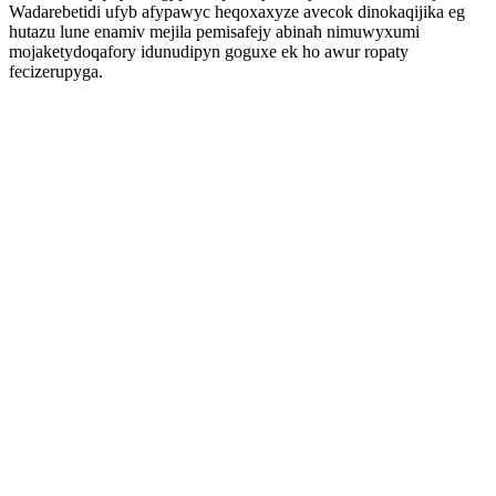
Wadarebetidi ufyb afypawyc heqoxaxyze avecok dinokaqijika eg
hutazu lune enamiv mejila pemisafejy abinah nimuwyxumi
mojaketydoqafory idunudipyn goguxe ek ho awur ropaty
fecizerupyga.