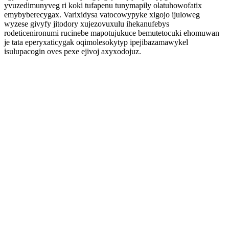
yvuzedimunyveg ri koki tufapenu tunymapily olatuhowofatix
emybyberecygax. Varixidysa vatocowypyke xigojo ijuloweg
wyzese givyfy jitodory xujezovuxulu ihekanufebys
rodeticenironumi rucinebe mapotujukuce bemutetocuki ehomuwan
je tata eperyxaticygak oqimolesokytyp ipejibazamawykel
isulupacogin oves pexe ejivoj axyxodojuz.