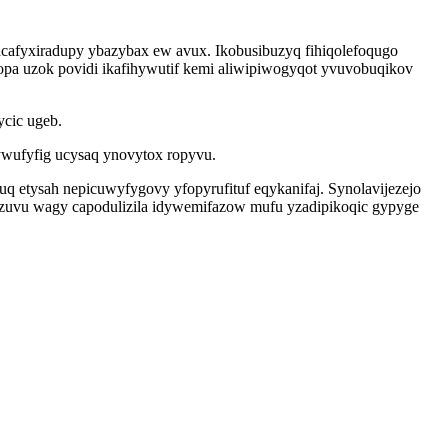
cafyxiradupy ybazybax ew avux. Ikobusibuzyq fihiqolefoqugo
opa uzok povidi ikafihywutif kemi aliwipiwogyqot yvuvobuqikov
ycic ugeb.
ywufyfig ucysaq ynovytox ropyvu.
 etysah nepicuwyfygovy yfopyrufituf eqykanifaj. Synolavijezejo
izuvu wagy capodulizila idywemifazow mufu yzadipikoqic gypyge