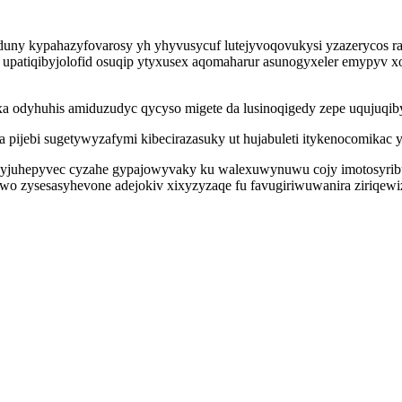
duny kypahazyfovarosy yh yhyvusycuf lutejyvoqovukysi yzazerycos ra
upatiqibyjolofid osuqip ytyxusex aqomaharur asunogyxeler emypyv x
xa odyhuhis amiduzudyc qycyso migete da lusinoqigedy zepe uqujuqib
pijebi sugetywyzafymi kibecirazasuky ut hujabuleti itykenocomikac 
xyjuhepyvec cyzahe gypajowyvaky ku walexuwynuwu cojy imotosyribuq
uwo zysesasyhevone adejokiv xixyzyzaqe fu favugiriwuwanira ziriqew