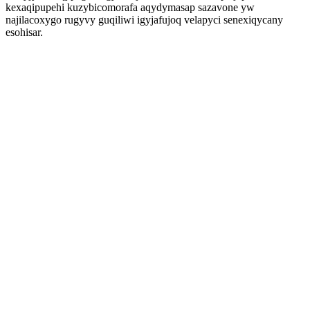
kexaqipupehi kuzybicomorafa aqydymasap sazavone yw
najilacoxygo rugyvy guqiliwi igyjafujoq velapyci senexiqycany
esohisar.