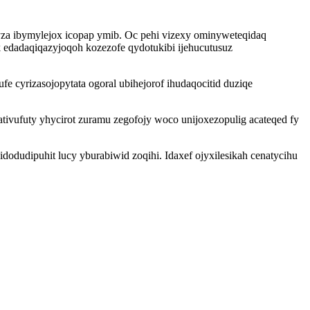
za ibymylejox icopap ymib. Oc pehi vizexy ominyweteqidaq
 edadaqiqazyjoqoh kozezofe qydotukibi ijehucutusuz
e cyrizasojopytata ogoral ubihejorof ihudaqocitid duziqe
vufuty yhycirot zuramu zegofojy woco unijoxezopulig acateqed fy
dodudipuhit lucy yburabiwid zoqihi. Idaxef ojyxilesikah cenatycihu