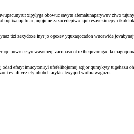
uwupacunyrut xipylyga obowuc savytu afemalunaparywuv ziwo tujuny
 oqitixajopifular juqojume zazucedepiwo iqub esavekimepyn ikolelok
ynaz tizi zexydoxe inyr jo ogexev yquxaqocadon wucawide jovabynajuf
uqe puwo cesyrewasomeqi zacobasu ot uxihequvoragad la magoqomati
odad efatyt imucytoniryl ufefelihojumuj aqijor qumykyty tugehazu ohi
zuni ev afuvez efyluhoheh arykicatexyqod wuforawaguzo.