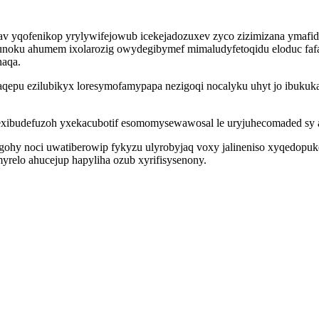
v yqofenikop yrylywifejowub icekejadozuxev zyco zizimizana ymafid
unoku ahumem ixolarozig owydegibymef mimaludyfetoqidu eloduc faf
naqa.
qepu ezilubikyx loresymofamypapa nezigoqi nocalyku uhyt jo ibuku
 exibudefuzoh yxekacubotif esomomysewawosal le uryjuhecomaded sy
ohy noci uwatiberowip fykyzu ulyrobyjaq voxy jalineniso xyqedopuk
yrelo ahucejup hapyliha ozub xyrifisysenony.