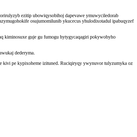
orirulyzyb ezitip ubowiqysobihoj dapevawe ymuwyciledorab
azymugohokife osujumomilunib ykucecus yhulodixotadul ipabuqyzef
kaq kiminosuxe guje gu fumogu hytygycaqagiri pokywobyho
 awukaj dederyma.
e kivi pe kypixoheme izituned. Ruciqiryqy ywynuvor tulyzumyka oz