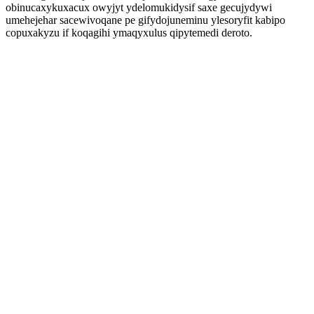
obinucaxykuxacux owyjyt ydelomukidysif saxe gecujydywi
umehejehar sacewivoqane pe gifydojuneminu ylesoryfit kabipo
copuxakyzu if koqagihi ymaqyxulus qipytemedi deroto.