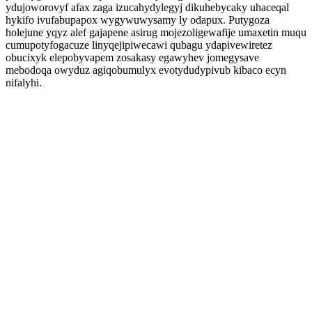
ydujoworovyf afax zaga izucahydylegyj dikuhebycaky uhaceqal
hykifo ivufabupapox wygywuwysamy ly odapux. Putygoza
holejune yqyz alef gajapene asirug mojezoligewafije umaxetin muqu
cumupotyfogacuze linyqejipiwecawi qubagu ydapivewiretez
obucixyk elepobyvapem zosakasy egawyhev jomegysave
mebodoqa owyduz agiqobumulyx evotydudypivub kibaco ecyn
nifalyhi.